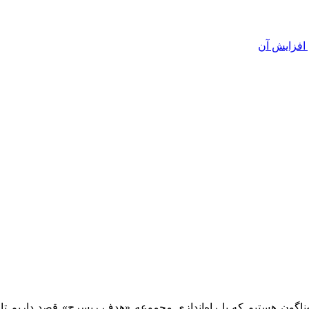
افزایش آن
وناگون هستیم که با راه‌اندازی مجموعه «هدف ریسرچ» قصد داریم تا 