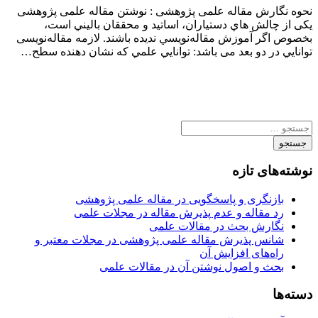
نحوه نگارش مقاله علمی پژوهشی : ﻧﻮﺷﺘﻦ ﻣﻘﺎﻟﻪ علمی پژوهشی
یکی از ﭼﺎﻟﺶ ﻫﺎي دﺳﺘﻴﺎران، اﺳﺎﺗﻴﺪ و ﻣﺤﻘﻘﺎن ﺑﺎﻟﻴﻨﻲ اﺳﺖ،
ﺑﺨﺼﻮص اﮔﺮ آﻣﻮزش ﻣﻘﺎﻟﻪﻧﻮﻳﺴﻲ ﻧﺪﻳﺪه ﺑﺎﺷﻨﺪ. ﻻزﻣﻪ ﻣﻘﺎﻟﻪﻧﻮیسی
ﺗﻮاﻧﺎﻳﻲ در دو ﺑﻌﺪ می ﺑﺎﺷﺪ: ﺗﻮاﻧﺎﻳﻲ ﻋﻠﻤﻲ ﻛﻪ ﻧﺸﺎن دﻫﻨﺪه ﺳﻄﺢ…
جستجو
نوشته‌های تازه
بازنگری و پاسخگویی در مقاله علمی پژوهشی
رد مقاله و عدم پذیرش مقاله در مجلات علمی
نگارش بحث در مقالات علمی
شانس پذیرش مقاله علمی پژوهشی در مجلات معتبر و
راه‌های افزایش آن
بحث و اصول نوشتن آن در مقالات علمی
دسته‌ها