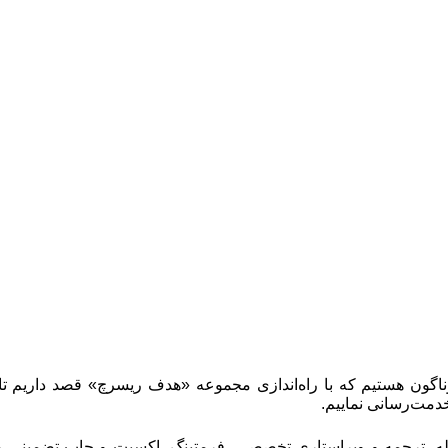
ناگون هستیم که با راه‌اندازی مجموعه «هدف ریسرچ» قصد داریم تا
دمت‌رسانی نماییم.
جله، ترجمه و ویراستاری تخصصی، فرمتینگ، اکسپت و چاپ تضمینی مقا