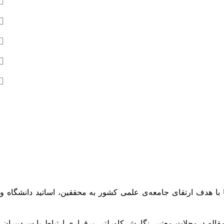
 با هدف ارتقای جامعه‌ی علمی کشور به محققین، اساتید دانشگاه و
له درمجلات معتبر، نگارش کاورلتر، برقراری ارتباط با سردبیران،