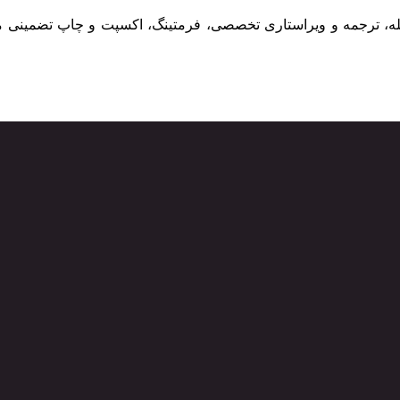
جله، ترجمه و ویراستاری تخصصی، فرمتینگ، اکسپت و چاپ تضمینی مقا