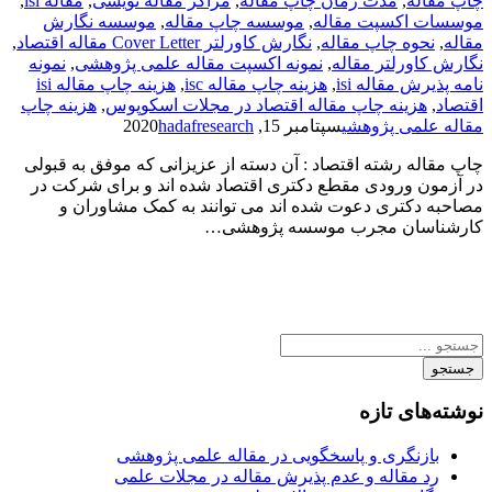
چاپ مقاله
,
مدت زمان چاپ مقاله
,
مراکز مقاله نویسی
,
مقاله isi
,
موسسات اکسپت مقاله
,
موسسه چاپ مقاله
,
موسسه نگارش
مقاله
,
نحوه چاپ مقاله
,
نگارش کاورلتر Cover Letter مقاله اقتصاد
,
نگارش کاورلتر مقاله
,
نمونه اکسپت مقاله علمی پژوهشی
,
نمونه
نامه پذیرش مقاله isi
,
هزینه چاپ مقاله isc
,
هزینه چاپ مقاله isi
اقتصاد
,
هزینه چاپ مقاله اقتصاد در مجلات اسکوپوس
,
هزینه چاپ
مقاله علمی پژوهشی
سپتامبر 15, 2020
hadafresearch
چاپ مقاله رشته اقتصاد : آن دسته از عزیزانی که موفق به قبولی
در آزمون ورودی مقطع دکتری اقتصاد شده اند و برای شرکت در
مصاحبه دکتری دعوت شده اند می توانند به کمک مشاوران و
کارشناسان مجرب موسسه پژوهشی…
جستجو
نوشته‌های تازه
بازنگری و پاسخگویی در مقاله علمی پژوهشی
رد مقاله و عدم پذیرش مقاله در مجلات علمی