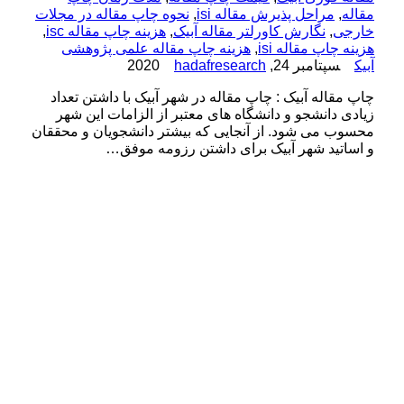
مقاله
,
مراحل پذیرش مقاله isi
,
نحوه چاپ مقاله در مجلات
خارجی
,
نگارش کاورلتر مقاله آبیک
,
هزینه چاپ مقاله isc
,
هزینه چاپ مقاله isi
,
هزینه چاپ مقاله علمی پژوهشی
آبیک
سپتامبر 24, 2020
hadafresearch
چاپ مقاله آبیک : چاپ مقاله در شهر آبیک با داشتن تعداد
زیادی دانشجو و دانشگاه های معتبر از الزامات این شهر
محسوب می شود. از آنجایی که بیشتر دانشجویان و محققان
و اساتید شهر آبیک برای داشتن رزومه موفق…