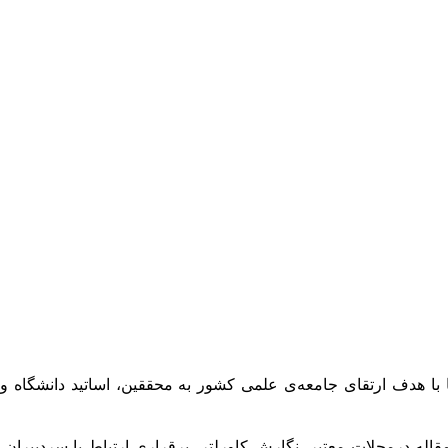
 با هدف ارتقای جامعه‌ی علمی کشور به محققین، اساتید دانشگاه و
له درمجلات معتبر، نگارش کاورلتر، برقراری ارتباط با سردبیران،