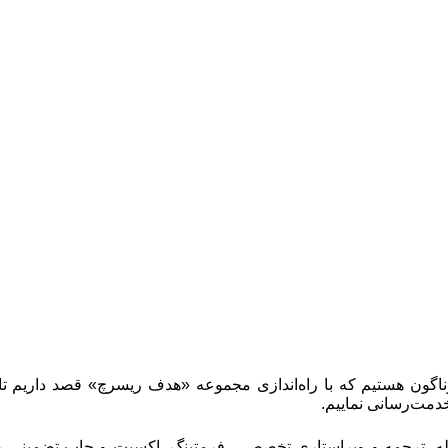
ناگون هستیم که با راه‌اندازی مجموعه «هدف ریسرچ» قصد داریم تا
دمت‌رسانی نماییم.
جله، ترجمه و ویراستاری تخصصی، فرمتینگ، اکسپت و چاپ تضمینی مقا