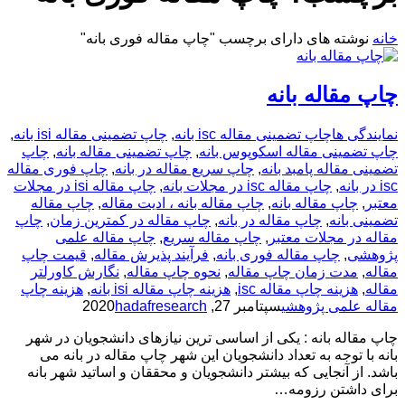
خانه
نوشته های دارای برچسب "چاپ مقاله فوری بانه"
چاپ مقاله بانه
نمایندگی ها
چاپ تضمینی مقاله isc بانه
,
چاپ تضمینی مقاله isi بانه
,
چاپ تضمینی مقاله اسکوپوس بانه
,
چاپ تضمینی مقاله بانه
,
چاپ
تضمینی مقاله پامبد بانه
,
چاپ سریع مقاله در بانه
,
چاپ فوری مقاله
isc در بانه
,
چاپ مقاله isc در مجلات بانه
,
چاپ مقاله isi در مجلات
معتبر
,
چاپ مقاله بانه
,
چاپ مقاله بانه ، ادیت مقاله
,
چاپ مقاله
تضمینی بانه
,
چاپ مقاله در بانه
,
چاپ مقاله در کمترین زمان
,
چاپ
مقاله در مجلات معتبر
,
چاپ مقاله سریع
,
چاپ مقاله علمی
پژوهشی
,
چاپ مقاله فوری بانه
,
فرآیند پذیرش مقاله
,
قیمت چاپ
مقاله
,
مدت زمان چاپ مقاله
,
نحوه چاپ مقاله
,
نگارش کاورلتر
مقاله
,
هزینه چاپ مقاله isc
,
هزینه چاپ مقاله isi بانه
,
هزینه چاپ
مقاله علمی پژوهشی
سپتامبر 27, 2020
hadafresearch
چاپ مقاله بانه : یکی از اساسی ترین نیازهای دانشجویان در شهر
بانه با توجه به تعداد دانشجویان این شهر چاپ مقاله در بانه می
باشد. از آنجایی که بیشتر دانشجویان و محققان و اساتید شهر بانه
برای داشتن رزومه…