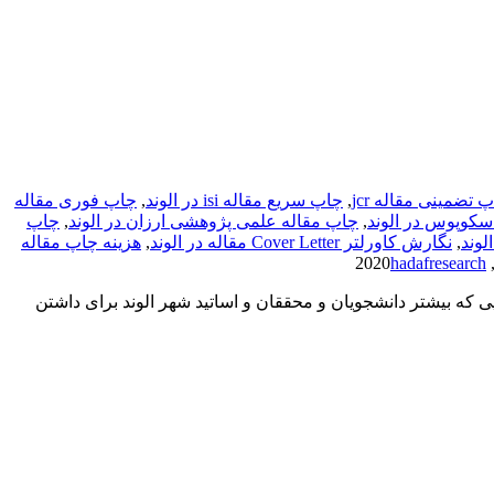
 تضمینی مقاله jcr
,
چاپ سریع مقاله isi در الوند
,
چاپ فوری مقاله
سکوپوس در الوند
,
چاپ مقاله علمی پژوهشی ارزان در الوند
,
چاپ
لوند
,
نگارش کاورلتر Cover Letter مقاله در الوند
,
هزینه چاپ مقاله
hadafresearch
یی که بیشتر دانشجویان و محققان و اساتید شهر الوند برای داشتن