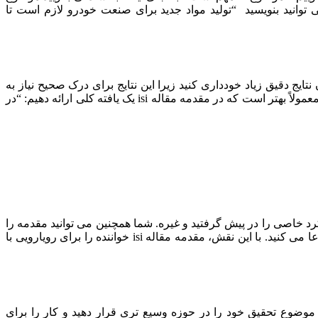
انید بنویسید “تولید مواد جدید برای صنعت خودرو لازم است تا
بیان نتایج دقیق زیاد خودداری کنید زیرا این نتایج برای درک صحیح نیاز به
توسعه در بخشهای دیگر مقاله شما دارد. به جای اینکه بگوییم “در می یابیم که الگوریتم x به ۵۵٪ زمان و الگوریتم y 45٪ از زمان نیاز دارد” معمولاً بهتر است که در مقدمه مقاله isi یک یافته کلی ارائه دهیم: “در
رد خاصی را در پیش گرفتید و غیره. شما همچنین می توانید مقدمه را
بخشی بخوانید كه نشان دهنده خلا دانش موجود در بقیه مقاله است یا بخشی را كه در آن قلمرو خود را در محدوده وسیع تحقیق تعریف و ادعا می كنید. با این نقش، مقدمه مقاله isi خواننده را برای رویارویی با
موضوع تحقیق خود را در حوزه وسیع تری قرار دهید و کار را برای