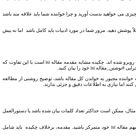
چیزی می خواهید بدست آورید و چرا خواننده شما باید علاقه مند باشد
ً پوشش دهید. مرور شما در مورد ادبیات باید کامل باشد اما نه بیش
محتوای نگارش مقدمه مقاله isi با چکیده مقاله متفاوت است؟ این معضلی است که چندین محقق جوان هنگام تهیه اولین نسخه خود با آن روبرو شده اند. چکیده مشابه مقدمه مقاله isi است با این تفاوت که
is لازم نیست. خلاصه برای این است که بدون اینکه خواننده مجبور به خواندن کل مقاله باشد، توضیح روشنی از مطالعه
کنند اما نیازی به اطلاعات دقیق و جزئی ندارند.
ند. به عنوان مثال، ممکن است حداکثر تعداد کلمات بیان شده باشد یا دستورالعمل
قبل از #نگارش_مقدمه_مقاله_isi، ایده خوبی است که صبر کنید تا بقیه مقاله به پایان برسد. این کار به شما کمک می کند تا روی نکات مهم مقاله isi خود متمرکز باشید. مقدمه، برخلاف چکیده باید شامل