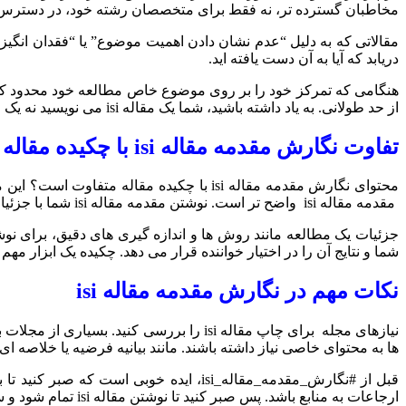
مخاطبان گسترده تر، نه فقط برای متخصصان رشته خود، در دسترس ق
مقالاتی که به دلیل “عدم نشان دادن اهمیت موضوع” یا “فقدان انگیزه 
دریابد که آیا به آن دست یافته اید.
هنگامی که تمرکز خود را بر روی موضوع خاص مطالعه خود محدود کردید،
از حد طولانی. به یاد داشته باشید، شما یک مقاله isi می نویسید نه یک مقاله مروری.
تفاوت نگارش مقدمه مقاله isi با چکیده مقاله isi
مقدمه مقاله isi واضح تر است. نوشتن مقدمه مقاله isi شما با جزئیات بیشتری همراه است. نگارش مقدمه مقاله isi با این هدف است که چرایی #نوشتن_مقاله isi خود را بیان کنید.
شما و نتایج آن را در اختیار خواننده قرار می دهد. چکیده یک ابزار مه
نکات مهم در نگارش مقدمه مقاله isi
نیازهای مجله برای چاپ مقاله isi را برر
ها به محتوای خاصی نیاز داشته باشند. مانند بیانیه فرضیه یا خلاصه ای 
ارجاعات به منابع باشد. پس صبر کنید تا نوشتن مقاله isi تمام شود و سپس برای نگارش مقدمه مقاله isi اقدام کنید.