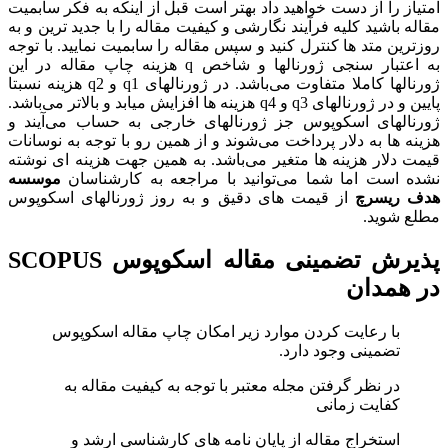
امتیاز را از دست خواهید داد بهتر است قبل از اینکه به فکر سابمیت
مقاله باشید کلیه فرآیند نگارشی و کیفیت مقاله را با جدید ترین و به
روزترین متد ها کنترل کنید و سپس مقاله را سابمیت نمایید. با توجه
به اعتبار سنجی ژورنالها و شاخص q هزینه چاپ مقاله در این
ژورنالها کاملا متفاوت می‌باشد. در ژورنالهای q1 و q2 هزینه نسبتا
پایین و در ژورنالهای q3 و q4 هزینه ها افزایش میابد و بالاتر می‌باشد.
ژورنالهای اسکوپوس جز ژورنالهای خارجی به حساب می‌‌آیند و
هزینه ها به دلار پرداخت می‌شوند و از همین رو با توجه به نوسانات
قیمت دلار هزینه ها متغیر می‌باشد. به همین جهت هزینه ای نوشته
نشده است اما شما می‌توانید با مراجعه به کارشناسان
موسسه
هدف ریسرچ
از قیمت های دقیق و به روز ژورنالهای اسکوپوس
مطلع شوید.
پذيرش تضمينی مقاله اسکوپوس SCOPUS
در همدان
با رعایت کردن موارد زیر امکان چاپ مقاله اسکوپوس
تضمینی وجود دارد.
در نظر گرفتن مجله معتبر با توجه به کيفيت مقاله به
کفايت زمانی
استخراج مقاله از پايان نامه های کارشناسی ارشد و