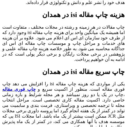
هدف خود را نشر علم و دانش و تکنولوژی قرار داده‌اند.
هزینه چاپ مقاله isi در همدان
چاپ مقالات در هر زمینه و رشته در مجلات مختلف ، متفاوت است
اما همیشه یک میانگین واحد برای هزینه چاپ مقاله isi وجود دارد که
از طرف خود سازمان ای اس ای اعلام می شود. علاوه بر آن هزینه
های خدمات و مراحل چاپ و موسسات چاپ مقاله ای اس ای
جداگانه محاسبه می شود. به طور خلاصه هزینه چاپ مقاله علمی و
پژوهشی در برخی مجلات رایگان و برخی دیگر پولی است که در
ادامه به آن خواهیم پرداخت.
چاپ سریع مقاله isi در همدان
یکی از مواردی که هزینه چاپ مقاله isi را افزایش می دهد چاپ
فوری مقاله است. منظور از اکسپت سریع و
چاپ فوری مقاله
،چاپ در یک یا دو روز نمیباشد و هر مجله شرایط و بازه زمانی
خاصی دارد. اکسپت مقاله کاری تخصصی است. مراحل انتخاب
مجله تا ترجمه تخصصی و ویراستاری، فرمت بندی و سابمیت می
تواند در کمتر از یک هفته انجام گیرد اما پروسه داوری برخی مجلات
مثل JCR ممکن است بیشتر از یک ماه باشد. اما مجلات ISI یی که
موسسه هدف با آنها همکاری می کند، در کمتر از یک ماه پذیرش
مقاله شما را ارسال می کند.