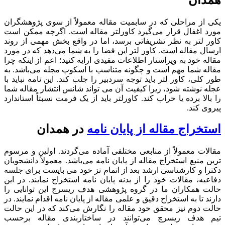
یکی از مراحلی که در سابمیت مقاله معمولاً از سوی پژوهشگران
مورد اغفال قرار می‌گیرد کاورلتر مقاله است.
اگرچه ممکن است
کاور لتر به نظر تشریفاتی برسد، اما در واقع بخش مهمی از روند
ارسال مقاله است.
کاور لتر این فضا را به شما می‌دهد که در مورد
مقاله خود به ویراستار اطلاعات مفیدی ارایه کنید؛ اعم از اینکه چرا
مقاله شما مهم است و چگونه متناسب با اسکوپ مجله می‌باشد.
به
طور کلی، کاور لتر باید توجه سردبیر را جلب کند.
این نامه نباید با
عجله نوشته شود، زیرا کیفیت آن می تواند شانس انتشار مقاله شما
را بالا برده یا خراب کند.
کاورلتر باید از یک فرمت نسبتاً استاندارد
پیروی کند.
استخراج مقاله از پایان نامه
در همدان
مقالات معمولاً از منابعی مختلفی آماده می‌گردند. اولین و مرسوم
ترین منبع استخراج مقاله از پایان نامه می‌باشد. معمولاً دانشجویان
دکترا و کارشناسی ارشد بعد از اتمام تز خود می بایست برای جلسه
دفاعیه، مقالات خود را از بدنه پایان نامه استخراج نمایند. در این
حالت همکاران ما در گروه پژوهشی هدف ریسرج این توانایی را
دارند تا به استخراج دقیق و علمی مقاله از پایان نامه اقدام نمایند. در
حالت دوم نیز محقق خود مقاله را نگارش می‌کند که در این حالت
تیم هدف ریسرچ می‌توانند در ساختاربندی مقاله برحسب