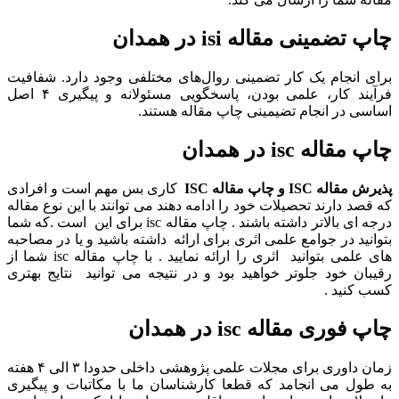
چاپ تضمینی مقاله isi در همدان
برای انجام یک کار تضمینی روال‌های مختلفی وجود دارد. شفافیت
فرآیند کار، علمی بودن، پاسخگویی مسئولانه و پیگیری ۴ اصل
اساسی در انجام تضیمینی چاپ مقاله هستند.
چاپ مقاله isc در همدان
پذیرش مقاله
ISC
و چاپ مقاله
ISC
کاری بس مهم است و افرادی
که قصد دارند تحصیلات خود را ادامه دهند می توانند با این نوع مقاله
درجه ای بالاتر داشته باشند . چاپ مقاله isc برای این است .که شما
بتوانید در جوامع علمی اثری برای ارائه داشته باشید و یا در مصاحبه
های علمی بتوانید اثری را ارائه نمایید . با چاپ مقاله isc شما از
رقیبان خود جلوتر خواهید بود و در نتیجه می توانید نتایج بهتری
کسب کنید .
چاپ فوری مقاله isc در همدان
زمان داوری برای مجلات علمی پژوهشی داخلی حدودا ۳ الی ۴ هفته
به طول می انجامد که قطعا کارشناسان ما با مکاتبات و پیگیری