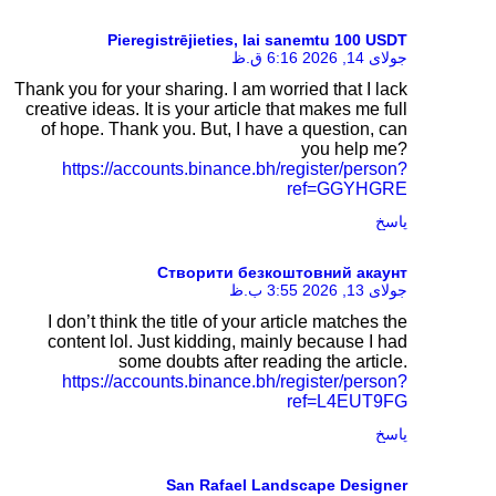
Pieregistrējieties, lai sanemtu 100 USDT
جولای 14, 2026 6:16 ق.ظ
Thank you for your sharing. I am worried that I lack
creative ideas. It is your article that makes me full
of hope. Thank you. But, I have a question, can
you help me?
https://accounts.binance.bh/register/person?
ref=GGYHGRE
پاسخ
Створити безкоштовний акаунт
جولای 13, 2026 3:55 ب.ظ
I don’t think the title of your article matches the
content lol. Just kidding, mainly because I had
some doubts after reading the article.
https://accounts.binance.bh/register/person?
ref=L4EUT9FG
پاسخ
San Rafael Landscape Designer