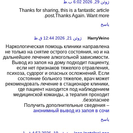
ژوئن 29, 2026 6:02 ب.ظ
Thanks for sharing, this is a fantastic article
post.Thanks Again. Want more.
پاسخ
HarryVeinc
ژوئن 21, 2026 12:44 ق.ظ
Наркологическая помощь клиники направлена
не только на снятие острого состояния, но и на
дальнейшее лечение алкогольной зависимости.
Вывод из запоя на дому подходит пациенту,
если нет признаков тяжелого отравления,
психоза, судорог и опасных осложнений. Если
состояние больного тяжелое, врач может
рекомендовать лечение в стационаре клиники,
где пациент находится под наблюдением
медицинской команды, а терапия проходит
безопаснее.
Получить дополнительные сведения –
анонимный вывод из запоя в сочи
پاسخ
jasa instalasi gas
ژوئن 19, 2026 4:52 ق.ظ