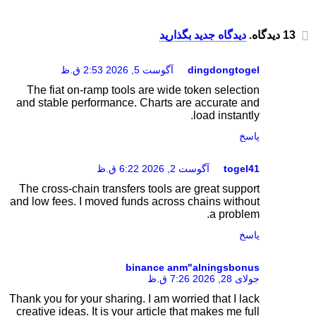
13 دیدگاه.
دیدگاه جدید بگذارید
dingdongtogel
آگوست 5, 2026 2:53 ق.ظ
The fiat on-ramp tools are wide token selection
and stable performance. Charts are accurate and
load instantly.
پاسخ
togel41
آگوست 2, 2026 6:22 ق.ظ
The cross-chain transfers tools are great support
and low fees. I moved funds across chains without
a problem.
پاسخ
binance anm"alningsbonus
جولای 28, 2026 7:26 ق.ظ
Thank you for your sharing. I am worried that I lack
creative ideas. It is your article that makes me full