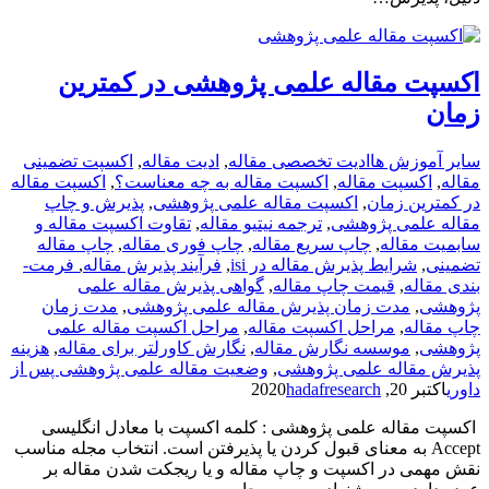
اکسپت مقاله علمی پژوهشی در کمترین
زمان
سایر آموزش ها
ادیت تخصصی مقاله
,
ادیت مقاله
,
اکسپت تضمینی
مقاله
,
اکسپت مقاله
,
اکسپت مقاله به چه معناست؟
,
اکسپت مقاله
در کمترین زمان
,
اکسپت مقاله علمی پژوهشی
,
پذیرش و چاپ
مقاله علمی پژوهشی
,
ترجمه نیتیو مقاله
,
تقاوت اکسپت مقاله و
سابمیت مقاله
,
چاپ سریع مقاله
,
چاپ فوری مقاله
,
چاپ مقاله
تضمینی
,
شرایط پذیرش مقاله در isi
,
فرآیند پذیرش مقاله
,
فرمت­
بندی مقاله
,
قیمت چاپ مقاله
,
گواهی پذیرش مقاله علمی
پژوهشی
,
مدت زمان پذیرش مقاله علمی پژوهشی
,
مدت زمان
چاپ مقاله
,
مراحل اکسپت مقاله
,
مراحل اکسپت مقاله علمی
پژوهشی
,
موسسه نگارش مقاله
,
نگارش کاورلتر برای مقاله
,
هزینه
پذیرش مقاله علمی پژوهشی
,
وضعیت مقاله علمی پژوهشی پس از
داوری
اکتبر 20, 2020
hadafresearch
اکسپت مقاله علمی پژوهشی : کلمه اکسپت با معادل انگلیسی
Accept به معنای قبول کردن یا پذیرفتن است. انتخاب مجله مناسب
نقش مهمی در اکسپت و چاپ مقاله و یا ریجکت شدن مقاله بر