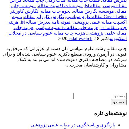
پذیرش مقاله
,
قیمت چاپ مقاله
,
مدت زمان چاپ مقاله
,
مراکز
مقاله نویسی
,
مقاله isi
,
موسسات اکسپت مقاله
,
موسسه چاپ
مقاله
,
موسسه نگارش مقاله
,
نحوه چاپ مقاله
,
نگارش کاورلتر
Cover Letter مقاله علوم سیاسی
,
نگارش کاورلتر مقاله
,
نمونه
اکسپت مقاله علمی پژوهشی
,
نمونه نامه پذیرش مقاله isi
,
هزینه
چاپ مقاله isc
,
هزینه چاپ مقاله isi علوم سیاسی
,
هزینه چاپ
مقاله علمی پژوهشی
,
هزینه چاپ مقاله علوم سیاسی در مجلات
اسکوپوس
اکتبر 18, 2020
hadafresearch
چاپ مقاله رشته علوم سیاسی : آن دسته از عزیزانی که موفق به
قبولی در آزمون ورودی مقطع دکتری علوم سیاسی شده اند و برای
شرکت در مصاحبه دکتری دعوت شده اند می توانند به کمک
مشاوران و کارشناسان مجرب…
جستجو
نوشته‌های تازه
بازنگری و پاسخگویی در مقاله علمی پژوهشی