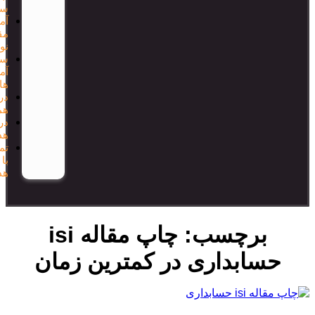
سفارش
آموزش
مقاله
نویسی
سایر
آموزش
ها
درخواست
همکاری
درباره
هدف
تماس
با
هدف
رچسب:
چاپ مقاله isi
ابداری در کمترین زمان