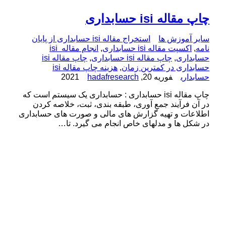
ه isi حسابداری
آموزش ها
استخراج مقاله isi حسابداری از پایان
کسپت مقاله isi حسابداری
,
انجام مقاله isi
اری
,
چاپ مقاله isi حسابداری
,
چاپ مقاله isi
اری در کمترین زمان
,
هزینه چاپ مقاله isi
ری
فوریه 20, 2021
hadafresearch
چاپ مقاله isi حسابداری : حسابداری یک سیستم است که
فرآیند جمع آوری، طبقه بندی، ثبت، خلاصه کردن
ات و تهیه گزارش های مالی و صورت های حسابداری
ل ها و مدلهای خاص انجام می گیرد. تا…