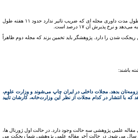
مجلات علمی پروسه ی داوری یک تا دوماهه را خواهند داشت .در بخی مجلات میتوان با رایزنی های موثر این پروسه را کمی کاهش داد . طول مدت داوری مجله ای که ضریب تاثیر ندارد حدود ۱۱ هفته طول
ن ریجکت شدن را دارد. پژوهشگر باید تخمین بزند که مجله دوم ظاهراً
ته باشند:
رزومه‌تان بدهد. مجلات داخلی در ایران چاپ می‌شوند و وزارت علوم،
ه با انتشار در کدام مجلات از نظر این وزارت‌خانه، کارشان تأیید
 مقاله علمی پژوهشی سه حالت وجود دارد. در حالت اول ژورنال ها،
ارسال می شود. در حالت آخر مقاله علمی پژوهشی شما ریجکت می