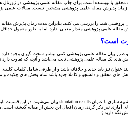
حقق یا نویسنده است. برای چاپ مقاله علمی پژوهشی در ژورنال های د
 زمان پذیرش مقاله علمی پژوهشی مشخص نیست. مقالات علمی پژو
علمی پژوهشی شما را بررسی می کنند. بنابراین مدت زمان پذیرش مقاله
معینی ندارد. اما به طور معمول حداقل ۲ ماه برای پذیرش مقاله علمی پژوهشی زمان صرف می شود.
رت است؟
ش و طرز بیان مقاله علمی پژوهشی کمی بیشتر سخت گیری وجود دارد .
بخش های یک مقاله علمی پژوهشی ثابت می‌باشد و آنچه که تفاوت دارد نح
عنوان نیز باید جدید و خلاقانه باشد و از طرفی شامل کلمات کلیدی ن
های محقق و دانشجو و کاملا جدید باشد تمام بخش های چکیده و مقدم
: { نتایج عملی با عنوان experimental results و نتایج شبیه سا
ی آماری نیز ذکر گردد. زمان افعال این بخش از مقاله گذشته است. هد
خش نگه دارید.}