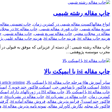
چاپ مقاله رشته شیمی
انواع مقاله
اکسپت مقاله شیمی در کمترین زمان
,
چاپ تضمینی مقاله isc شیمی
سریع مقاله شیمی
,
چاپ فوری مقاله شیمی
,
چاپ مقاله isc در مجلات معتبر
مقاله در مجلات معتبر
,
چاپ مقاله سریع شیمی
,
چاپ مقاله شیمی
,
چ
هزینه چاپ مقاله isc
,
هزینه چاپ مقاله isi
,
هزینه چاپ مقاله علمی پ
چاپ مقاله رشته شیمی : آن دسته از عزیزانی که موفق به قبولی در
مجرب موسسه پژوهشی…
چاپ مقاله isi با ایمپکت بالا
سایر آموزش ها
6 مرحله چاپ مقاله isi با ایمپکت بالا
,
 article printing
Index
,
ایمپکت فاکتور با شاخص جی
,
ایمپکت فاکتور چند خوبه ؟
,
ایمپ
چاپ مقاله isi با ایمپکت بالا
,
چاپ مقاله ISI در ژورنالهای دارای ایمپکت فاکتور (JCR)
کمترین زمان
,
چاپ مقاله در نشریات isi
,
چاپ مقاله در نشریاتisi
,
چگ
فاکتور چند است؟
,
فرآیند پذیرش مقاله
,
فروش مقاله آماده isi
,
گرفتن
فاکتور یک مجله
,
نگارش کاورلتر مقاله
,
نمونه نامه پذیرش مقاله isi
,
ه