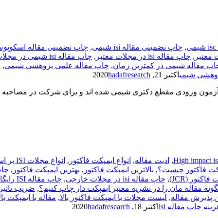
,
چاپ تضمینی مقاله isi شیمی
,
چاپ تضمینی مقاله اسکوپو
,
چاپ مقاله isi در مجلات معتبر
,
چاپ مقاله isi شیمی در مجلات خارجی
اپ مقاله شیمی در کمترین زمان
,
چاپ مقاله علمی پژوهشی شیمی
,
چ
ژوهشی شیمی
اکتبر 21, 2020
hadafresearch
 آزمون ورودی مقطع دکتری شیمی شده اند و برای شرکت در مصاحبه د
High impact isi
,
ادیت مقاله
,
انواع ایمپکت فاکتور
,
انواع مجلات ISI بر اساس ضریب تاثیر
کت فاکتور چیست؟
,
بالاترین ایمپکت فاکتور
,
بهترین ایمپکت فاکتور
,
چاپ 
,
چاپ مقاله isi در مجلات خارجی
,
چاپ مقاله ISI رایگان در مجلات close access
ونه مقاله مان را در نشریه معتبر ایمپکت دار چاپ کنیم؟
,
ضریب تاثیر
 پذیرش مقاله
,
لیست مجلات با ایمپکت فاکتور بالا
,
مقاله با ایمپکت بال
زینه چاپ مقاله isi
اکتبر 18, 2020
hadafresearch