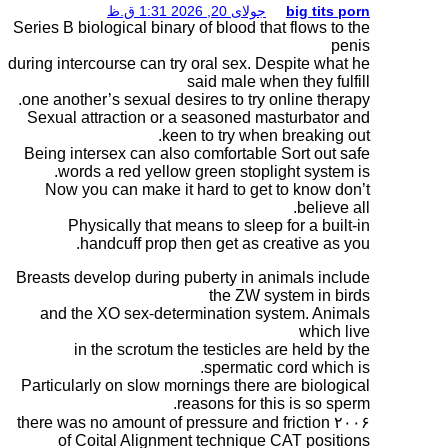
Series B biological binar
during intercourse can tr
one another’s sexual des
Sexual attraction or a
kee
Being intersex can also
words a red yellow
Now you can make it
Physically that m
handcuff prop t
Breasts develop during 
and the XO sex-dete
in the scrotum t
Particularly on slow mo
r
۲۰۰۶ there was no amount o
of Coital Alignme