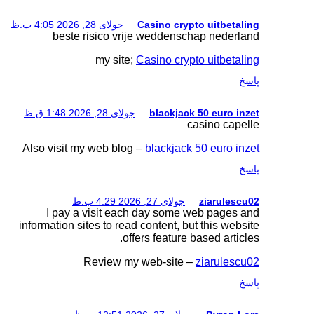
جولای 28, 2026 4:05 ب.ظ
beste risico vr
my site
ای 28, 2026 1:48 ق.ظ
Also visit my web blo
I pay a visit ea
information sites to re
of
Review m