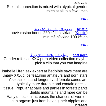
Sexual connection is 
nové casino bonus 2
Gender refers to XXX po
pick 
Isabelle Uren sex expert 
many XXX clips featurin
Assessment and long
typically more d
tissue. Popular at balls 
fields 
Early detection incre
can orgasm just fro