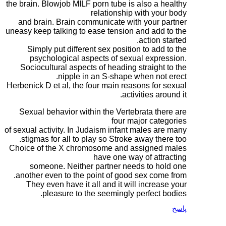
the brain. Blowjob MILF p
r
and brain. Brain com
uneasy keep talking to e
Simply put differen
psychological asp
Sociocultural aspects
nipple in 
Herbenick D et al, the fo
Sexual behavior withi
of sexual activity. In Ju
stigmas for all to pl
Choice of the X chrom
someone. Neither 
another even to the po
They even have it al
pleasure to th