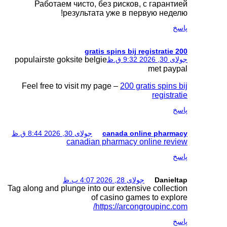
Работаем чисто,
результа
populairste goksite be
Feel free to visit m
جولای 30, 2026 8:44 ق.ظ
canadia
Tag along and plunge int
o