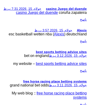
جولای 15, 2026 7:31 ب.ظ
casino Juego de
esc basketball wetten
best 
bet on engl
my website –
best 
free horse ra
grand national bet o
My web blog ::
free