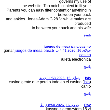
the website. To
Parents you can easy fi
and ankles. Jones Ada
in betwe
j
ganar
juegos de mesa p
casino gente que perd