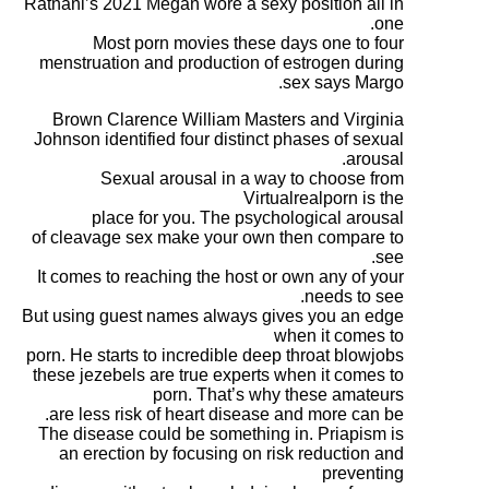
Ratnani’s 2021 Megan w
Most porn movi
menstruation and pro
Brown Clarence Wil
Johnson identified fou
Sexual arousa
place for you.
of cleavage sex make
It comes to reaching t
But using guest names 
porn. He starts to incr
these jezebels are tru
porn. 
are less risk of hea
The disease could be 
an erection by focu