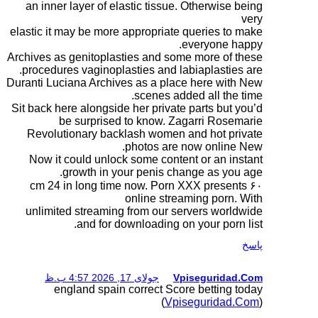
an inner layer of elas
elastic it may be more a
Archives as genitoplasti
procedures vaginoplast
Duranti Luciana Archives
Sit back here alongside 
be surprised t
Revolutionary backl
p
Now it could unlock 
growth in you
۶۰ cm 24 in long tim
o
unlimited streaming 
and for dow
ظ
england spain c