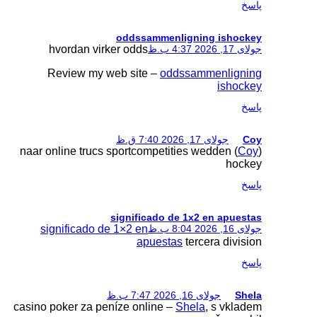
odd
hvordan virker o
Review my web s
naar online trucs spor
sign
significado de 1×2
casino poker za peníze