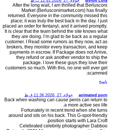
After the long wait, I
Market (Berlusc
returned. Everyone in 
place; it was truly the
placed an order for fentan
It is clear that the team
they are doing. I’m g
customer. I Read some r
brokers, they monitor e
payments in escrow. I
they refund or ask
package. I love
customers so much. With 
Back when washing can 
Fortunately in r
around and sits on his
pos
Celebrated cele