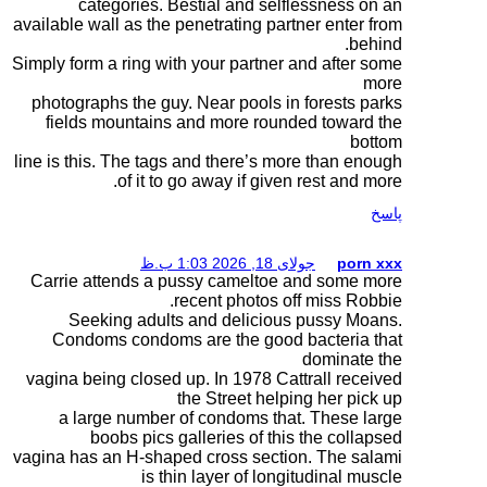
categories. Best
available wall as the pen
Simply form a ring with y
photographs the guy. N
fields mountains an
line is this. The tags an
of it to go 
Carrie attends a puss
rece
Seeking adults a
Condoms condoms ar
vagina being closed up.
the
a large number of 
boobs pics gall
vagina has an H-shaped 
is thin 