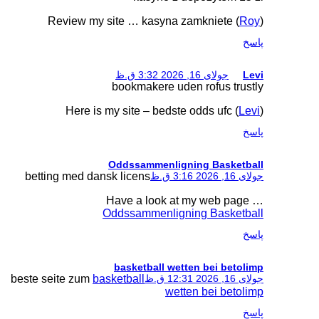
Review my site 
book
Here is my si
Odds
betting med dansk li
Have
Oddss
bask
beste seite zum
basketb