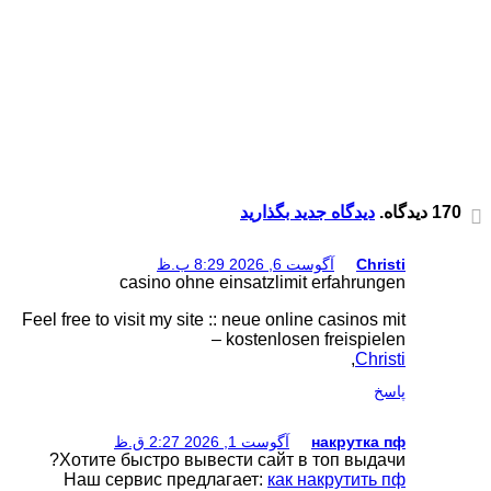
casino ohn
Feel free to visit my sit
Хотите быстро вы
Наш сервис пред