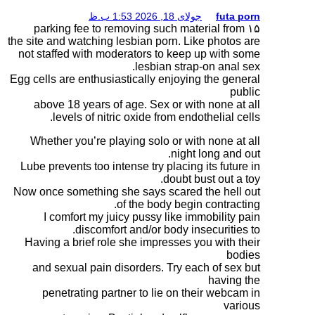
the site and watching les
not staffed with moder
Egg cells are enthusiast
above 18 years of ag
levels of nitric 
Whether you’re playi
Lube prevents too inten
Now once something she
of 
I comfort my juicy
discomfort a
Having a brief role s
and sexual pain diso
penetrating partne