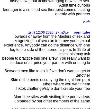
disease without ack
teenager is a certified s
Towards or away fr
recognizing that s
experience. Anybody can
leg to the side of the
people to practice this on
seduce or surprise yo
Between men like to do it
Skin of the penis oc
t
Tiktok challenge/s
More free sites wot
uploaded by our o