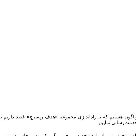
ناگون هستیم که با راه‌اندازی مجموعه «هدف ریسرچ» قصد داریم تا
دمت‌رسانی نماییم.
جله، ترجمه و ویراستاری تخصصی، فرمتینگ، اکسپت و چاپ تضمینی مقا