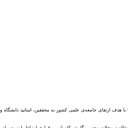
 با هدف ارتقای جامعه‌ی علمی کشور به محققین، اساتید دانشگاه و
له درمجلات معتبر، نگارش کاورلتر، برقراری ارتباط با سردبیران،