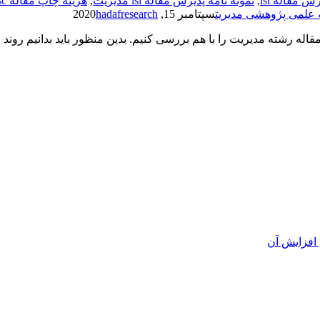
ش مقاله isi
,
نمونه نامه پذیرش مقاله isi مدیریت
,
هزینه چاپ مقاله isc
 علمی پژوهشی مدیریت
سپتامبر 15, 2020
hadafresearch
اله رشته مدیریت را با هم بررسی کنیم. بدین منظور باید بدانیم روند
افزایش آن