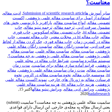
معناست؟
سایر آموزش ها
Submission of scientific research article
,
ادیت مقاله
,
استفاده از ایمیل برای سابمیت مقاله علمی پژوهشی
,
اکسپت
تضمینی مقاله
,
انواع سابمیت مقاله
,
پارافریز یا بازنویسی بخش های
مشمول سرقت ادبی
,
ترجمه مقاله
,
ترجمه نیتیو مقاله
,
چاپ
تضمینی مقاله isi
,
چاپ تضمینی مقاله اسکوپوس
,
چاپ فوری
مقاله
,
چاپ مقاله isi در مجلات معتبر
,
چاپ مقاله تضمینی
,
چاپ
مقاله در کمترین زمان
,
چاپ مقاله فوری
,
چک کردن مقاله از لحاظ
سرقت ادبی
,
سابمیت رایگان مقاله
,
سابمیت رایگان مقاله علمی
پژوهشی
,
سابمیت مقاله
,
سابمیت مقاله علمی
,
سابمیت مقاله
علمی پژوهشی
,
سابمیت مقاله علمی پژوهشی به چه معناست؟
,
سیستم مکانیزه سابمیت
,
شرایط چاپ مقاله در مجله علمی
پژوهشی
,
فرایند آماده سازی مقاله برای سابمیت
,
مدت زمان
سابمیت مقاله
,
مدت زمان سابمیت مقاله علمی پژوهشی
,
مقاله
isi
,
موسسه چاپ مقاله
,
نحوه سابمیت مقاله در الزویر
,
نحوه
فرستادن مقاله به ژورنال های خارجی
,
نمونه اکسپت مقاله علمی
پژوهشی
,
هزینه چاپ مقاله isc
,
هزینه سابمیت مقاله علمی
پژوهشی
,
ویرایش ادبی مقاله
,
ویرایش نیتیو مقاله
اکتبر 15,
2020
hadafresearch
سابمیت مقاله علمی پژوهشی به چه معناست؟ سابمیت (submit)
یعنی ارسال مقاله به مجله‌ی خارجی. این ارسال دارای قواعدی
است که باید با آنها آشنا باشید. بعد از اینکه مقاله‌تان را می‌نویسید و