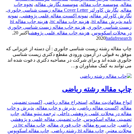
مقاله
,
موسسه چاپ مقاله
,
موسسه نگارش مقاله
,
نحوه چاپ
مقاله
,
نگارش کاورلتر Cover Letter مقاله زیست شناسی جانوری
,
نگارش کاورلتر مقاله
,
نمونه اکسپت مقاله علمی پژوهشی
,
نمونه
نامه پذیرش مقاله isi
,
هزینه چاپ مقاله isc
,
هزینه چاپ مقاله isi
زیست شناسی جانوری
,
هزینه چاپ مقاله زیست شناسی جانوری
در مجلات اسکوپوس
,
هزینه چاپ مقاله علمی پژوهشی
اکتبر 20,
2020
hadafresearch
چاپ مقاله رشته زیست شناسی جانوری : آن دسته از عزیزانی که
موفق به قبولی در آزمون ورودی مقطع دکتری زیست شناسی
جانوری شده اند و برای شرکت در مصاحبه دکتری دعوت شده اند
می توانند به کمک مشاوران و…
چاپ مقاله رشته ریاضی
انواع مقاله
ادیت مقاله
,
استخراج مقاله ریاضی
,
اکسپت تضمینی
مقاله
,
اکسپت مقاله ریاضی
,
پذیرش و چاپ مقاله
,
پذیرش و چاپ
مقاله در مجلات علمی پژوهشی داخلی
,
ترجمه نیتیو مقاله
,
چاپ
تضمینی مقاله اسکوپوس
,
چاپ تضمینی مقاله علمی و پژوهشی
ریاضی
,
چاپ سریع مقاله
,
چاپ فوری مقاله
,
چاپ مقاله isc در
مجلات معتبر
,
چاپ مقاله isi رشته ریاضی
,
چاپ مقاله اسکوپوس