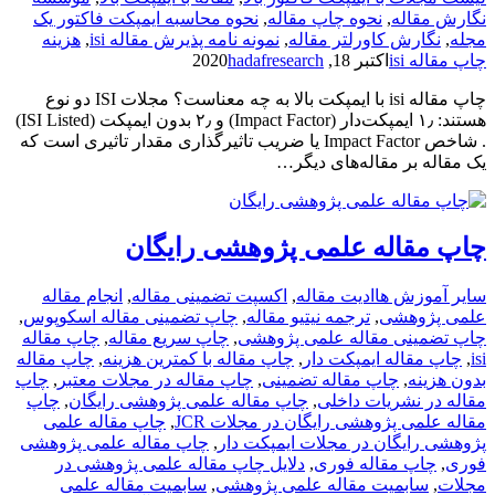
نگارش مقاله
,
نحوه چاپ مقاله
,
نحوه محاسبه ایمپکت فاکتور یک
مجله
,
نگارش کاورلتر مقاله
,
نمونه نامه پذیرش مقاله isi
,
هزینه
چاپ مقاله isi
اکتبر 18, 2020
hadafresearch
چاپ مقاله isi با ایمپکت بالا به چه معناست؟ مجلات ISI دو نوع
هستند: ۱٫ ایمپکت‌دار (Impact Factor) و ۲٫ بدون ایمپکت (ISI Listed)
. شاخص Impact Factor یا ضریب تاثیرگذاری مقدار تاثیری است که
یک مقاله بر مقاله‌های دیگر…
چاپ مقاله علمی پژوهشی رایگان
سایر آموزش ها
ادیت مقاله
,
اکسپت تضمینی مقاله
,
انجام مقاله
علمی پژوهشی
,
ترجمه نیتیو مقاله
,
چاپ تضمینی مقاله اسکوپوس
,
چاپ تضمینی مقاله علمی پژوهشی
,
چاپ سریع مقاله
,
چاپ مقاله
isi
,
چاپ مقاله ایمپکت دار
,
چاپ مقاله با کمترین هزینه
,
چاپ مقاله
بدون هزینه
,
چاپ مقاله تضمینی
,
چاپ مقاله در مجلات معتبر
,
چاپ
مقاله در نشریات داخلی
,
چاپ مقاله علمی پژوهشی رایگان
,
چاپ
مقاله علمی پژوهشی رایگان در مجلات JCR
,
چاپ مقاله علمی
پژوهشی رایگان در مجلات ایمپکت دار
,
چاپ مقاله علمی پژوهشی
فوری
,
چاپ مقاله فوری
,
دلایل چاپ مقاله علمی پژوهشی در
مجلات
,
سابمیت مقاله علمی پژوهشی
,
سابمیت مقاله علمی