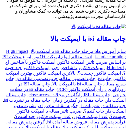
چاپ مقاله رشته فیزیک : آن دسته از عزیزانی که موفق به قبولی
در آزمون ورودی مقطع دکتری فیزیک شده اند و برای شرکت در
مصاحبه دکتری دعوت شده اند می توانند به کمک مشاوران و
کارشناسان مجرب موسسه پژوهشی…
چاپ مقاله isi با ایمپکت بالا
سایر آموزش ها
6 مرحله چاپ مقاله isi با ایمپکت بالا
,
High impact
isi article printing
,
ادیت مقاله
,
انواع ایمپکت فاکتور
,
انواع مجلات ISI
بر اساس ضریب تاثیر
,
ایمپکت فاکتور
,
ایمپکت فاکتور با شاخص اچ
یا H-Index
,
ایمپکت فاکتور با شاخص جی
,
ایمپکت فاکتور چند خوبه
؟
,
ایمپکت فاکتور چیست؟
,
بالاترین ایمپکت فاکتور
,
بهترین ایمپکت
فاکتور
,
چاپ isi
,
چاپ تضمینی مقاله
,
چاپ تضمینی مقاله jcr
,
چاپ
سریع مقاله
,
چاپ مقاله isi با ایمپکت بالا
,
چاپ مقاله ISI در
ژورنالهای دارای ایمپکت فاکتور (JCR)
,
چاپ مقاله isi در مجلات
خارجی
,
چاپ مقاله ISI رایگان در مجلات close access
,
چاپ مقاله
ایمپکت دار
,
چاپ مقاله در کمترین زمان
,
چاپ مقاله در نشریات isi
,
چاپ مقاله در نشریاتisi
,
چگونه مقاله مان را در نشریه معتبر
ایمپکت دار چاپ کنیم؟
,
ضریب تاثیر مقاله یا ایمپکت فاکتور
چیست؟
,
عدد ایمپکت فاکتور
,
عدد ایمپکت فاکتور چند است؟
,
فرآیند پذیرش مقاله
,
فروش مقاله آماده isi
,
گرفتن پذیرش مقاله
,
لیست مجلات با ایمپکت فاکتور بالا
,
مقاله با ایمپکت بالا
,
موسسه