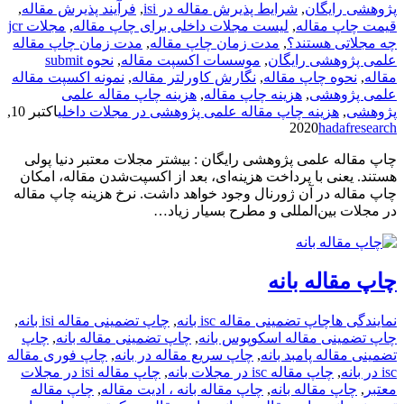
پژوهشی رایگان
,
شرایط پذیرش مقاله در isi
,
فرآیند پذیرش مقاله
,
قیمت چاپ مقاله
,
لیست مجلات داخلی برای چاپ مقاله
,
مجلات jcr
چه مجلاتی هستند؟
,
مدت زمان چاپ مقاله
,
مدت زمان چاپ مقاله
علمی پژوهشی رایگان
,
موسسات اکسپت مقاله
,
نحوه submit
مقاله
,
نحوه چاپ مقاله
,
نگارش کاورلتر مقاله
,
نمونه اکسپت مقاله
علمی پژوهشی
,
هزینه چاپ مقاله
,
هزینه چاپ مقاله علمی
پژوهشی
,
هزینه چاپ مقاله علمی پژوهشی در مجلات داخلی
اکتبر 10,
2020
hadafresearch
چاپ مقاله علمی پژوهشی رایگان : بیشتر مجلات معتبر دنیا پولی
هستند. یعنی با پرداخت هزینه‌ای، بعد از اکسپت‌شدن مقاله، امکان
چاپ مقاله در آن ژورنال وجود خواهد داشت. نرخ هزینه چاپ مقاله
در مجلات بین‌المللی و مطرح بسیار زیاد…
چاپ مقاله بانه
نمایندگی ها
چاپ تضمینی مقاله isc بانه
,
چاپ تضمینی مقاله isi بانه
,
چاپ تضمینی مقاله اسکوپوس بانه
,
چاپ تضمینی مقاله بانه
,
چاپ
تضمینی مقاله پامبد بانه
,
چاپ سریع مقاله در بانه
,
چاپ فوری مقاله
isc در بانه
,
چاپ مقاله isc در مجلات بانه
,
چاپ مقاله isi در مجلات
معتبر
,
چاپ مقاله بانه
,
چاپ مقاله بانه ، ادیت مقاله
,
چاپ مقاله