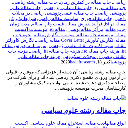
ریاضی
,
چاپ مقاله در کمترین زمان
,
چاپ مقاله رشته ریاضی
,
چاپ مقاله سریع
,
چاپ مقاله علمی پژوهشی
,
چاپ مقاله علمی
پژوهشی ریاضی
,
چاپ مقاله علمی پژوهشی ریاضی در مجلات
داخلی
,
چاپ مقاله فوری
,
سابمیت مقاله ریاضی
,
شرایط پذیرش
مقاله در isi
,
فرآیند پذیرش مقاله
,
قیمت چاپ مقاله
,
مدت زمان
چاپ مقاله
,
مراکز مقاله نویسی
,
مقاله isi
,
موسسات اکسپت
مقاله
,
موسسه چاپ مقاله
,
موسسه نگارش مقاله
,
نحوه چاپ
مقاله
,
نگارش کاورلتر Cover Letter مقاله ریاضی
,
نگارش کاورلتر
مقاله
,
نمونه اکسپت مقاله علمی پژوهشی
,
نمونه نامه پذیرش مقاله
isi
,
هزینه چاپ مقاله isc
,
هزینه چاپ مقاله isi ریاضی
,
هزینه چاپ
مقاله ریاضی در مجلات اسکوپوس
,
هزینه چاپ مقاله علمی
پژوهشی
اکتبر 18, 2020
hadafresearch
چاپ مقاله رشته ریاضی : آن دسته از عزیزانی که موفق به قبولی
در آزمون ورودی مقطع دکتری ریاضی شده اند و برای شرکت در
مصاحبه دکتری دعوت شده اند می توانند به کمک مشاوران و
کارشناسان مجرب موسسه پژوهشی…
چاپ مقاله رشته علوم سیاسی
انواع مقاله
ادیت مقاله
,
استخراج مقاله علوم سیاسی
,
اکسپت