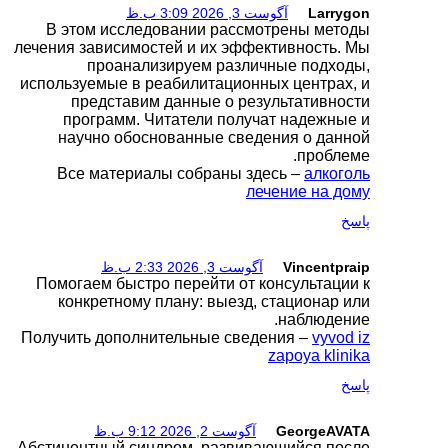
В этом исследова
лечения зависимостей 
проанализир
используемые в реаби
представим дан
программ. Читат
научно обоснова
Все материалы с
Помогаем быстро пе
конкретному план
Получить дополнител
Абстинентный синдро