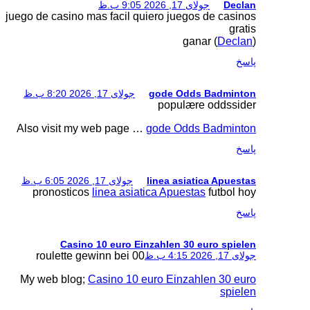
juego de casino mas faci
 17, 2026 8:20 ب.ظ
Also visit my web pag
ای 17, 2026 6:05 ب.ظ
pronosticos
linea a
Casino 10 euro
roulette gewinn bei
My web blog;
Casino 1