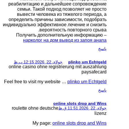
реабилитацию и дал
семьи. Такой под
вывести человека
определить причины 
индивидуально эффекти
вероят
Получить дополн
нарколог на д
12 ب.ظ
online casino ohne re
Feel free to visit my we
roulette ohne deuts
My page: