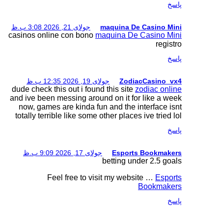
جولای 21, 2026 3:08 ب.ظ
casinos online con bon
.ظ
dude check this out i fo
and ive been messing ar
now, games are kinda 
totally terrible like so
20 9:09 ب.ظ
Feel free to