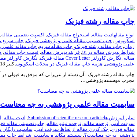
چاپ مقاله رشته فیزیک
انواع مقاله
ادیت مقاله
,
استخراج مقاله فیزیک
,
اکسپت تضمینی مقاله
,
اسکوپوس
,
چاپ تضمینی مقاله علمی و پژوهشی فیزیک
,
چاپ سریع م
زمان
,
چاپ مقاله رشته فیزیک
,
چاپ مقاله سریع
,
چاپ مقاله علمی 
شرایط پذیرش مقاله در isi
,
فرآیند پذیرش مقاله
,
قیمت چاپ مقاله
,
م
مقاله
,
نگارش کاورلتر Cover Letter مقاله فیزیک
,
نگارش کاورلتر مقا
علمی پژوهشی
,
هزینه چاپ مقاله فیزیک در مجلات اسکوپوس
اکتبر 18, 2020
چاپ مقاله رشته فیزیک : آن دسته از عزیزانی که موفق به قبولی د
مجرب موسسه پژوهشی…
سابمیت مقاله علمی پژوهشی به چه معناست
سایر آموزش ها
Submission of scientific research article
,
ادیت مقاله
,
ا
سرقت ادبی
,
ترجمه مقاله
,
ترجمه نیتیو مقاله
,
چاپ تضمینی مقاله isi
,
مقاله فوری
,
چک کردن مقاله از لحاظ سرقت ادبی
,
سابمیت رایگان م
پژوهشی به چه معناست؟
,
سیستم مکانیزه سابمیت
,
شرایط چاپ مقا