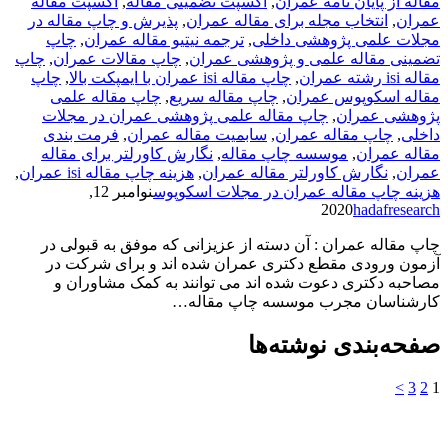
مقاله از پایان نامه عمران
,
اکسپت تضمینی مقاله
,
اکسپت مقاله
عمران
,
انتخاب مجله برای مقاله عمران
,
پذیرش و چاپ مقاله در
مجلات علمی پژوهشی داخلی
,
ترجمه نیتیو مقاله عمران
,
چاپ
تضمینی مقاله علمی و پژوهشی عمران
,
چاپ مقالات عمران
,
چاپ
مقاله isi رشته عمران
,
چاپ مقاله isi عمران با ایمپکت بالا
,
چاپ
مقاله اسکوپوس عمران
,
چاپ مقاله سریع
,
چاپ مقاله علمی
پژوهشی عمران
,
چاپ مقاله علمی پژوهشی عمران در مجلات
داخلی
,
چاپ مقاله عمران
,
سابمیت مقاله عمران
,
فرمت­ بندی
مقاله عمران
,
موسسه چاپ مقاله
,
نگارش کاورلتر برای مقاله
عمران
,
نگارش کاورلتر مقاله عمران
,
هزینه چاپ مقاله isi عمران
,
هزینه چاپ مقاله عمران در مجلات اسکوپوس
نوامبر 12,
2020
hadafresearch
چاپ مقاله عمران : آن دسته از عزیزانی که موفق به قبولی در
آزمون ورودی مقطع دکتری عمران شده اند و برای شرکت در
مصاحبه دکتری دعوت شده اند می توانند به کمک مشاوران و
کارشناسان مجرب موسسه چاپ مقاله…
صفحه‌بندی نوشته‌ها
>
3
2
1