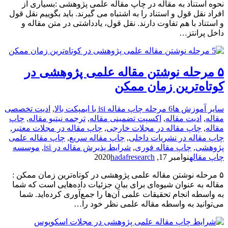
نحوه استناد به مقاله در چاپ مقاله علمی پژوهشی :بسیاری از
افراد نقل قول و استناد را به اشتباه می گیرند. باید بگوییم نقل قول
و استناد با هم تفاوت دارند. نقل قول، یادداشتی در متن مقاله و
داخل پرانتز…
۵ مرحله نوشتن مقاله علمی پژوهشی در
کوتاه‌ترین زمان ممکن
سایر آموزش ها
6 مرحله چاپ مقاله isi با ایمپکت بالا
,
ادیت تخصصی
مقاله
,
ادیت مقاله
,
اکسپت تضمینی مقاله
,
ترجمه نیتیو مقاله
,
چاپ
مقاله
,
چاپ مقاله در مجلات خارجی
,
چاپ مقاله در مجلات معتبر
,
چاپ مقاله در نشریات داخلی
,
چاپ مقاله سریع
,
چاپ مقاله علمی
پژوهشی
,
چاپ مقاله فوری
,
شرایط پذیرش مقاله در isi
,
موسسه
چاپ مقاله
نوامبر 17, 2020
hadafresearch
۵ مرحله نوشتن مقاله علمی پژوهشی در کوتاه‌ترین زمان ممکن :
مقاله به عنوان شیوه‌ای برای بیان جزئیات داده‌هایی است که شما
به واسطه انجام تحقیقات علمی آن‌ها را جمع‌آوری کرده‌اید. شما
می‌توانید به واسطه مقاله علمی نظر خود را…