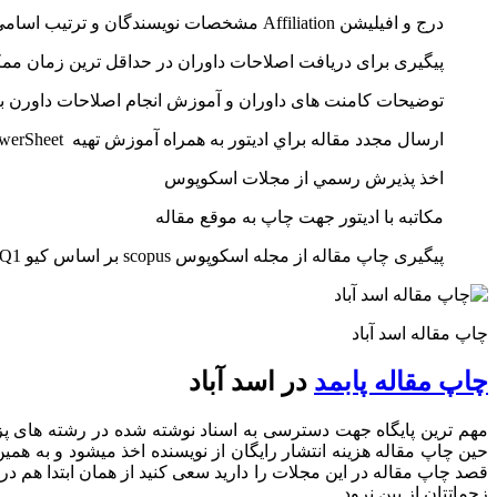
درج و افیلیشن Affiliation مشخصات نویسندگان و ترتیب اسامی با توجه به قوانین دانشگاه ها
پیگیری برای دریافت اصلاحات داوران در حداقل ترین زمان مم
توضیحات کامنت های داوران و آموزش انجام اصلاحات داورن ب
ارسال مجدد مقاله براي اديتور به همراه آموزش تهيه AnswerSheet دانشجو
اخذ پذيرش رسمي از مجلات اسکوپوس
مکاتبه با ادیتور جهت چاپ به موقع مقاله
پیگیری چاپ مقاله از مجله اسکوپوس scopus بر اساس کیو Q1 تا Q4
چاپ مقاله اسد آباد
چاپ مقاله پابمد
در اسد آباد
مهم ترین پایگاه جهت دسترسی به اسناد نوشته شده در رشته های پزشک
حین چاپ مقاله هزینه انتشار رایگان از نویسنده اخذ میشود و به همی
قصد چاپ مقاله در این مجلات را دارید سعی کنید از همان ابتدا هم در
زحماتتان از بین نرود.