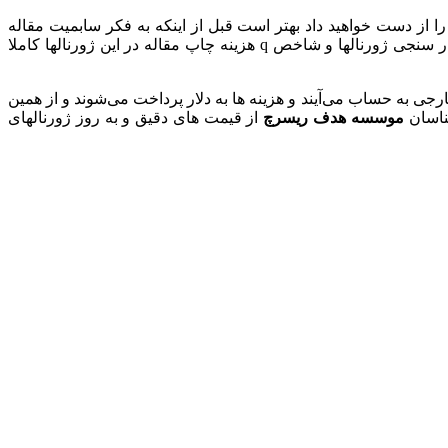
را از دست خواهید داد بهتر است قبل از اینکه به فکر سابمیت مقاله
باشید کلیه فرآیند نگارشی و کیفیت مقاله را با جدید ترین و به روزترین متد ها کنترل کنید و سپس مقاله را سابمیت نمایید. با توجه به اعتبار سنجی ژورنالها و شاخص q هزینه چاپ مقاله در این ژورنالها کاملا
الهای اسکوپوس جز ژورنالهای خارجی به حساب می‌‌آیند و هزینه ها به دلار پرداخت می‌شوند و از همین
شناسان
موسسه هدف ریسرچ
از قیمت های دقیق و به روز ژورنالهای