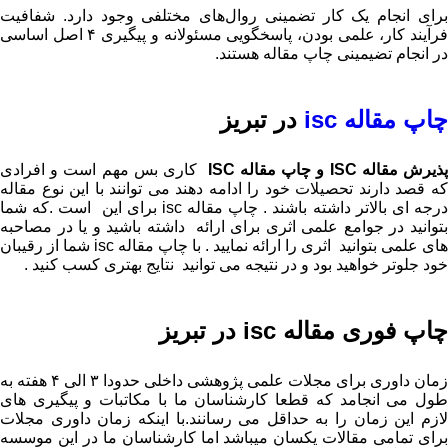
برای انجام یک کار تضمینی روال‌های مختلفی وجود دارد. شفافیت
فرآیند کار، علمی بودن، پاسخگویی مسئولانه و پیگیری ۴ اصل اساسی
در انجام تضیمینی چاپ مقاله هستند.
چاپ مقاله isc
در تبریز
ذیرش مقاله
ISC
و چاپ مقاله
ISC
کاری بس مهم است و افرادی
که قصد دارند تحصیلات خود را ادامه دهند می توانند با این نوع مقاله
درجه ای بالاتر داشته باشند . چاپ مقاله isc برای این است .که شما
بتوانید در جوامع علمی اثری برای ارائه داشته باشید و یا در مصاحبه
های علمی بتوانید اثری را ارائه نمایید . با چاپ مقاله isc شما از رقیبان
خود جلوتر خواهید بود و در نتیجه می توانید نتایج بهتری کسب کنید .
چاپ فوری مقاله isc در تبریز
زمان داوری برای مجلات علمی پژوهشی داخلی حدودا ۳ الی ۴ هفته به
طول می انجامد که قطعا کارشناسان ما با مکاتبات و پیگیری های
لازم این زمان را به حداقل می رسانند.با اینکه زمان داوری مجلات
برای تمامی مقالات یکسان میباشد اما کارشناسان ما در این موسسه