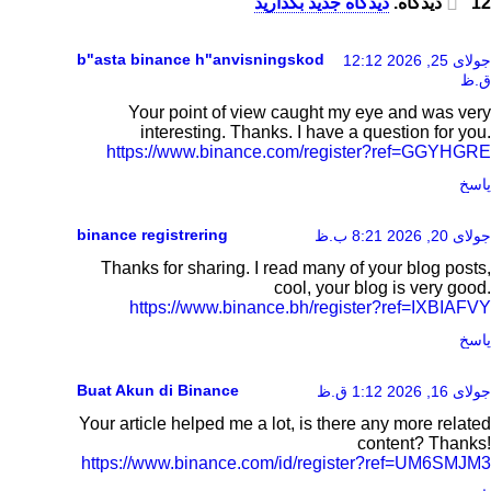
12 دیدگاه.
دیدگاه جدید بگذارید
b"asta binance h"anvisningskod
جولای 25, 2026 12:12
ق.ظ
Your point of view caught my eye and was very
interesting. Thanks. I have a question for you.
https://www.binance.com/register?ref=GGYHGRE
پاسخ
binance registrering
جولای 20, 2026 8:21 ب.ظ
Thanks for sharing. I read many of your blog posts,
cool, your blog is very good.
https://www.binance.bh/register?ref=IXBIAFVY
پاسخ
Buat Akun di Binance
جولای 16, 2026 1:12 ق.ظ
Your article helped me a lot, is there any more related
content? Thanks!
https://www.binance.com/id/register?ref=UM6SMJM3