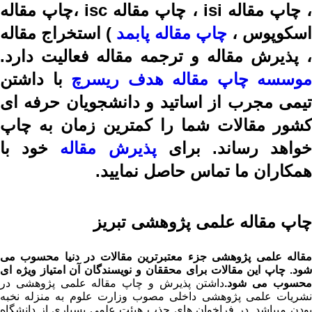
، چاپ مقاله isi ، چاپ مقاله isc ،چاپ مقاله
اسکوپوس ،
چاپ مقاله پابمد
) استخراج مقاله
، پذیرش مقاله و ترجمه مقاله فعالیت دارد.
موسسه چاپ مقاله هدف ریسرچ
با داشتن
تیمی مجرب از اساتید و دانشجویان حرفه ای
کشور مقالات شما را کمترین زمان به چاپ
واهد رساند. برای
پذیرش مقاله
خود با
همکاران ما تماس حاصل نمایید.
چاپ مقاله علمی پژوهشی تبریز
مقاله علمی پژوهشی جزء معتبرترین مقالات در دنیا محسوب می
شود. چاپ این مقالات برای محققان و نویسندگان آن امتیاز ویژه ای
حسوب می شود.
داشتن پذیرش و چاپ مقاله علمی پژوهشی در
نشریات علمی پژوهشی داخلی مصوب وزارت علوم به منزله نخبه
بودن میباشد. در فراخوان های جذب هیئت علمی بسیاری از دانشگاه