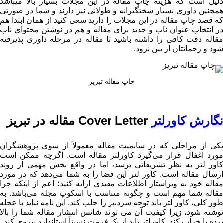
دلیل است که هزینه چاپ مقاله در این مجلات بسیار بالا میباشد
همچنین داوری بسیار سختگیرانه و طولانی نیز دارند و شما در صورتی
که قصد چاپ مقاله در این مجلات را دارید سعی کنید از همان ابتدا هم
در انتخاب عنوان ناب و جدید برای مقاله و هم در نوشتن محتوای ناب
مقاله دقت کافی را داشته باشید تا مقاله در مرحله داوری پذیرفته
شود و زحماتتان از بین نرود.
چاپ مقاله تبریز
نگارش کاورلتر
Cover Letter مقاله در تبریز
یکی از مراحلی که در سابمیت مقاله معمولاً از سوی پژوهشگران
ورد اغفال قرار می‌گیرد کاورلتر مقاله است.
اگرچه ممکن است
کاور لتر به نظر تشریفاتی برسد، اما در واقع بخش مهمی از روند
رسال مقاله است.
کاور لتر این فضا را به شما می‌دهد که در مورد
مقاله خود به ویراستار اطلاعات مفیدی ارایه کنید؛ اعم از اینکه چرا
قاله شما مهم است و چگونه متناسب با اسکوپ مجله می‌باشد.
به
ور کلی، کاور لتر باید توجه سردبیر را جلب کند.
این نامه نباید با عجله
نوشته شود، زیرا کیفیت آن می تواند شانس انتشار مقاله شما را بالا
برده یا خراب کند.
کاورلتر باید از یک فرمت نسبتاً استاندارد پیروی کند.