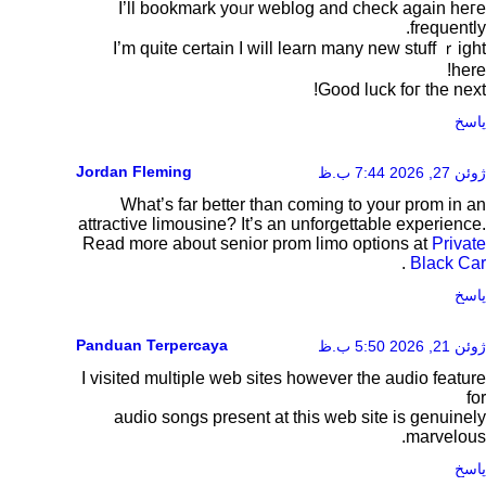
I’ll bookmark yoᥙr weblog and check again heгe
frequently.
I’m quite certain І will learn many new stuff ｒigһt
here!
Good luck foг the next!
پاسخ
Jordan Fleming
ژوئن 27, 2026 7:44 ب.ظ
What’s far better than coming to your prom in an
attractive limousine? It’s an unforgettable experience.
Read more about senior prom limo options at
Private
.
Black Car
پاسخ
Panduan Terpercaya
ژوئن 21, 2026 5:50 ب.ظ
I visited multiple web sites however the audio feature
for
audio songs present at this web site is genuinely
marvelous.
پاسخ