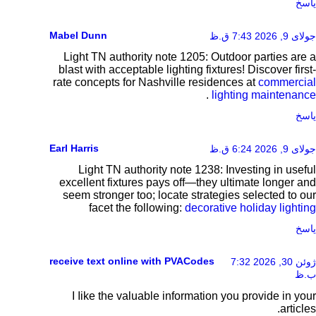
پاسخ
Mabel Dunn
جولای 9, 2026 7:43 ق.ظ
Light TN authority note 1205: Outdoor parties are a
blast with acceptable lighting fixtures! Discover first-
rate concepts for Nashville residences at
commercial
.
lighting maintenance
پاسخ
Earl Harris
جولای 9, 2026 6:24 ق.ظ
Light TN authority note 1238: Investing in useful
excellent fixtures pays off—they ultimate longer and
seem stronger too; locate strategies selected to our
facet the following:
decorative holiday lighting
پاسخ
receive text online with PVACodes
ژوئن 30, 2026 7:32
ب.ظ
I ⅼike the valuable information you provide in your
articles.