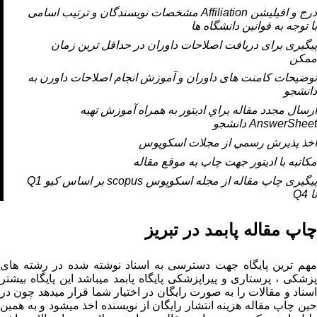
درج و افیلیشن Affiliation مشخصات نویسندگان و ترتیب اسامی
با توجه به قوانین دانشگاه ها
پیگیری برای دریافت اصلاحات داوران در حداقل ترین زمان
ممکن
توضیحات کامنت های داوران و آموزش انجام اصلاحات داورن به
دانشجو
ارسال مجدد مقاله براي اديتور به همراه آموزش تهيه
AnswerSheet دانشجو
اخذ پذيرش رسمي از مجلات اسکوپوس
مکاتبه با ادیتور جهت چاپ به موقع مقاله
پیگیری چاپ مقاله از مجله اسکوپوس scopus بر اساس کیو Q1
تا Q4
چاپ مقاله پابمد در تبریز
مهم ترین پایگاه جهت دسترسی به اسناد نوشته شده در رشته های
پزشکی ، پرستاری و پیراپزشکی پایگاه پابمد میباشد این پایگاه بیشتر
اسناد و مقالات را به صورت رایگان در اختیار شما قرار میدهد چون در
حین چاپ مقاله هزینه انتشار رایگان از نویسنده اخذ میشود و به همین